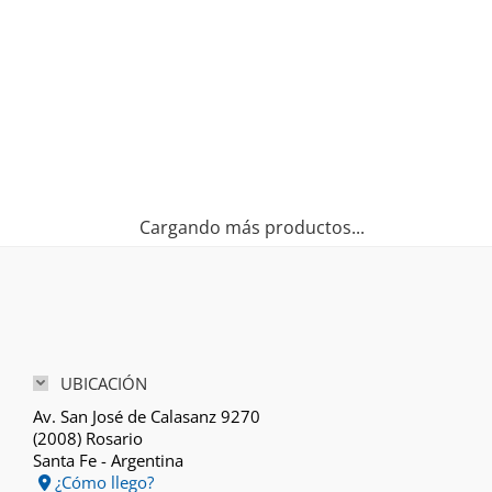
$
1.114.549
6 cuotas sin interés de
$
185.758
¡LO QUIERO!
Cargando más productos...
UBICACIÓN
Av. San José de Calasanz 9270
(2008) Rosario
Santa Fe - Argentina
¿Cómo llego?