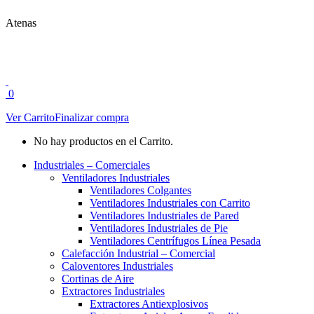
Saltar
Instagram
Facebook
YouTube
Atenas
al
page
page
page
contenido
opens
opens
opens
in
in
in
new
new
new
window
window
window
0
Ver Carrito
Finalizar compra
No hay productos en el Carrito.
Industriales – Comerciales
Ventiladores Industriales
Ventiladores Colgantes
Ventiladores Industriales con Carrito
Ventiladores Industriales de Pared
Ventiladores Industriales de Pie
Ventiladores Centrífugos Línea Pesada
Calefacción Industrial – Comercial
Caloventores Industriales
Cortinas de Aire
Extractores Industriales
Extractores Antiexplosivos