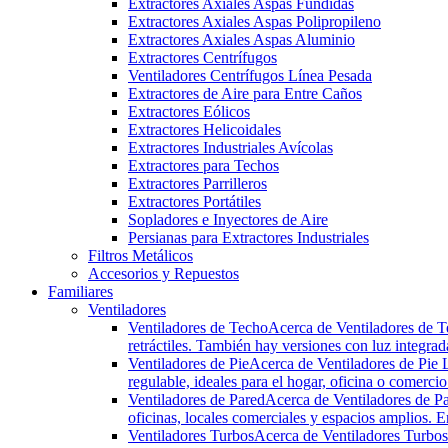
Extractores Axiales Aspas Fundidas
Extractores Axiales Aspas Polipropileno
Extractores Axiales Aspas Aluminio
Extractores Centrífugos
Ventiladores Centrífugos Línea Pesada
Extractores de Aire para Entre Caños
Extractores Eólicos
Extractores Helicoidales
Extractores Industriales Avícolas
Extractores para Techos
Extractores Parrilleros
Extractores Portátiles
Sopladores e Inyectores de Aire
Persianas para Extractores Industriales
Filtros Metálicos
Accesorios y Repuestos
Familiares
Ventiladores
Ventiladores de Techo
Acerca de Ventiladores de T
retráctiles. También hay versiones con luz integrad
Ventiladores de Pie
Acerca de Ventiladores de Pie L
regulable, ideales para el hogar, oficina o comercio
Ventiladores de Pared
Acerca de Ventiladores de Par
oficinas, locales comerciales y espacios amplios. En
Ventiladores Turbos
Acerca de Ventiladores Turbos 