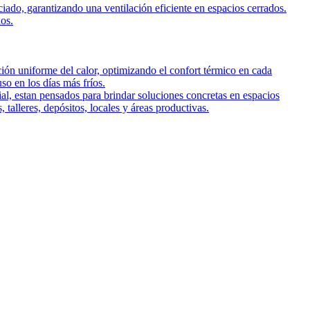
iado, garantizando una ventilación eficiente en espacios cerrados.
hos.
ción uniforme del calor, optimizando el confort térmico en cada
so en los días más fríos.
al, estan pensados para brindar soluciones concretas en espacios
talleres, depósitos, locales y áreas productivas.