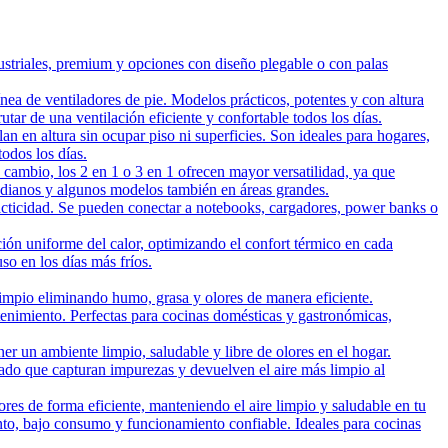
ustriales, premium y opciones con diseño plegable o con palas
ea de ventiladores de pie. Modelos prácticos, potentes y con altura
utar de una ventilación eficiente y confortable todos los días.
n en altura sin ocupar piso ni superficies. Son ideales para hogares,
todos los días.
cambio, los 2 en 1 o 3 en 1 ofrecen mayor versatilidad, ya que
edianos y algunos modelos también en áreas grandes.
cticidad. Se pueden conectar a notebooks, cargadores, power banks o
ción uniforme del calor, optimizando el confort térmico en cada
so en los días más fríos.
impio eliminando humo, grasa y olores de manera eficiente.
ntenimiento. Perfectas para cocinas domésticas y gastronómicas,
r un ambiente limpio, saludable y libre de olores en el hogar.
rado que capturan impurezas y devuelven el aire más limpio al
res de forma eficiente, manteniendo el aire limpio y saludable en tu
nto, bajo consumo y funcionamiento confiable. Ideales para cocinas