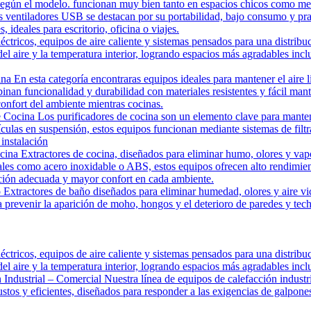
ie según el modelo. funcionan muy bien tanto en espacios chicos como m
ventiladores USB se destacan por su portabilidad, bajo consumo y pra
ideales para escritorio, oficina o viajes.
éctricos, equipos de aire caliente y sistemas pensados para una distribu
el aire y la temperatura interior, logrando espacios más agradables inclu
 En esta categoría encontraras equipos ideales para mantener el aire l
binan funcionalidad y durabilidad con materiales resistentes y fácil ma
onfort del ambiente mientras cocinas.
 Cocina Los purificadores de cocina son un elemento clave para mantene
culas en suspensión, estos equipos funcionan mediante sistemas de filt
 instalación
ina Extractores de cocina, diseñados para eliminar humo, olores y vapo
ales como acero inoxidable o ABS, estos equipos ofrecen alto rendimie
lación adecuada y mayor confort en cada ambiente.
Extractores de baño diseñados para eliminar humedad, olores y aire vic
a prevenir la aparición de moho, hongos y el deterioro de paredes y tec
éctricos, equipos de aire caliente y sistemas pensados para una distribu
el aire y la temperatura interior, logrando espacios más agradables inclu
Industrial – Comercial Nuestra línea de equipos de calefacción industri
tos y eficientes, diseñados para responder a las exigencias de galpones, 