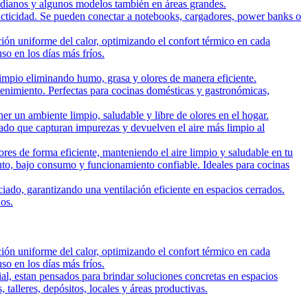
edianos y algunos modelos también en áreas grandes.
cticidad. Se pueden conectar a notebooks, cargadores, power banks o
ción uniforme del calor, optimizando el confort térmico en cada
so en los días más fríos.
impio eliminando humo, grasa y olores de manera eficiente.
ntenimiento. Perfectas para cocinas domésticas y gastronómicas,
r un ambiente limpio, saludable y libre de olores en el hogar.
rado que capturan impurezas y devuelven el aire más limpio al
res de forma eficiente, manteniendo el aire limpio y saludable en tu
nto, bajo consumo y funcionamiento confiable. Ideales para cocinas
iado, garantizando una ventilación eficiente en espacios cerrados.
hos.
ción uniforme del calor, optimizando el confort térmico en cada
so en los días más fríos.
al, estan pensados para brindar soluciones concretas en espacios
talleres, depósitos, locales y áreas productivas.