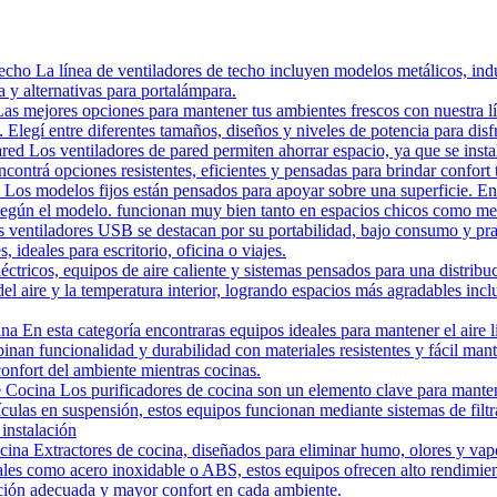
echo La línea de ventiladores de techo incluyen modelos metálicos, ind
a y alternativas para portalámpara.
as mejores opciones para mantener tus ambientes frescos con nuestra lín
. Elegí entre diferentes tamaños, diseños y niveles de potencia para disfr
ed Los ventiladores de pared permiten ahorrar espacio, ya que se instala
contrá opciones resistentes, eficientes y pensadas para brindar confort 
Los modelos fijos están pensados para apoyar sobre una superficie. En 
ie según el modelo. funcionan muy bien tanto en espacios chicos como m
ventiladores USB se destacan por su portabilidad, bajo consumo y pra
ideales para escritorio, oficina o viajes.
éctricos, equipos de aire caliente y sistemas pensados para una distribu
el aire y la temperatura interior, logrando espacios más agradables inclu
 En esta categoría encontraras equipos ideales para mantener el aire l
binan funcionalidad y durabilidad con materiales resistentes y fácil ma
onfort del ambiente mientras cocinas.
 Cocina Los purificadores de cocina son un elemento clave para mantene
culas en suspensión, estos equipos funcionan mediante sistemas de filt
 instalación
ina Extractores de cocina, diseñados para eliminar humo, olores y vapo
ales como acero inoxidable o ABS, estos equipos ofrecen alto rendimie
lación adecuada y mayor confort en cada ambiente.