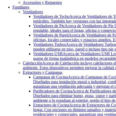
Accesorios y Repuestos
Familiares
Ventiladores
Ventiladores de Techo
Acerca de Ventiladores de T
retráctiles. También hay versiones con luz integrad
Ventiladores de Pie
Acerca de Ventiladores de Pie L
regulable, ideales para el hogar, oficina o comercio
Ventiladores de Pared
Acerca de Ventiladores de Par
oficinas, locales comerciales y espacios amplios. En
Ventiladores Turbos
Acerca de Ventiladores Turbos 
pueden utilizarse en piso, pared o incluso tipo p
Ventiladores USB
Acerca de Ventiladores USB Los 
usarse de forma inalámbrica en modelos recargables, 
Calefacción
Acerca de Calefacción incluye calefactores el
ambiente. Estos dispositivos permiten mejorar la calidad d
Extractores y Campanas
Campanas de Cocina
Acerca de Campanas de Cocina
Diseñadas para instalación mural o industrial, com
garantizan una ventilación adecuada y mejoran el c
Purificadores de Cocina
Acerca de Purificadores de
Diseñados para eliminar humo, grasa, vapor y partí
ambiente o lo expulsan al exterior, según el tipo de
Extractores de Cocina
Acerca de Extractores de Coc
hogar. Con opciones en distintos tamaños y materi
residenciales y comerciales, garantizan una venti