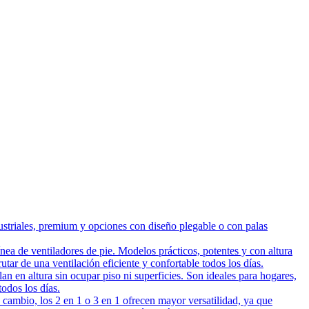
ustriales, premium y opciones con diseño plegable o con palas
ea de ventiladores de pie. Modelos prácticos, potentes y con altura
utar de una ventilación eficiente y confortable todos los días.
n en altura sin ocupar piso ni superficies. Son ideales para hogares,
todos los días.
cambio, los 2 en 1 o 3 en 1 ofrecen mayor versatilidad, ya que