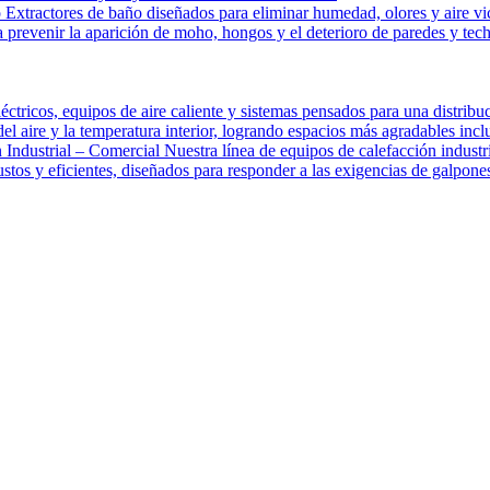
Extractores de baño diseñados para eliminar humedad, olores y aire vic
a prevenir la aparición de moho, hongos y el deterioro de paredes y tec
éctricos, equipos de aire caliente y sistemas pensados para una distribu
el aire y la temperatura interior, logrando espacios más agradables inclu
Industrial – Comercial Nuestra línea de equipos de calefacción industri
tos y eficientes, diseñados para responder a las exigencias de galpones, 