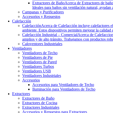
Extractores de Baño
Acerca de Extractores de baño 
Ideales para baños sin ventilación natural, ayudan 
Campanas y Purificadores
Accesorios y Repuestos
Calefacción
Calefacción
Acerca de Calefacción incluye calefactores el
ambiente. Estos dispositivos permiten mejorar la calidad d
Calefacción Industrial – Comercial
Acerca de Calefaccion 
amplios y de alto tránsito. Trabajamos con productos robus
Caloventores Industriales
Ventiladores
Ventiladores de Techo
Ventiladores de Pie
Ventiladores de Pared
Ventiladores Turbos
Ventiladores USB
Ventiladores Industriales
Accesorios
Accesorios para Ventiladores de Techo
Iluminación para Ventiladores de Techo
Extractores
Extractores de Baño
Extractores de Cocina
Extractores Industriales
Accesorios y Repuestos para Extractores