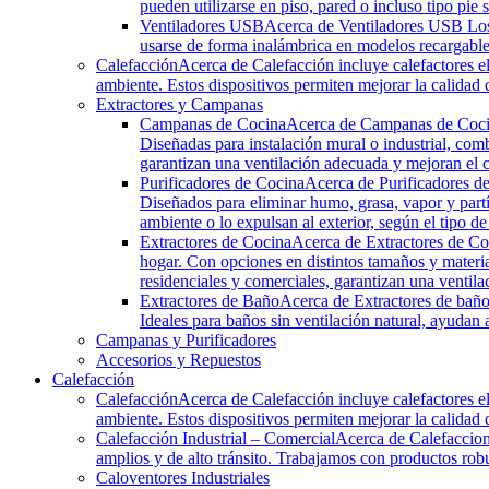
pueden utilizarse en piso, pared o incluso tipo p
Ventiladores USB
Acerca de Ventiladores USB Los 
usarse de forma inalámbrica en modelos recargables, 
Calefacción
Acerca de Calefacción incluye calefactores el
ambiente. Estos dispositivos permiten mejorar la calidad d
Extractores y Campanas
Campanas de Cocina
Acerca de Campanas de Cocina
Diseñadas para instalación mural o industrial, com
garantizan una ventilación adecuada y mejoran el c
Purificadores de Cocina
Acerca de Purificadores de
Diseñados para eliminar humo, grasa, vapor y partí
ambiente o lo expulsan al exterior, según el tipo de
Extractores de Cocina
Acerca de Extractores de Coc
hogar. Con opciones en distintos tamaños y materi
residenciales y comerciales, garantizan una venti
Extractores de Baño
Acerca de Extractores de baño 
Ideales para baños sin ventilación natural, ayudan 
Campanas y Purificadores
Accesorios y Repuestos
Calefacción
Calefacción
Acerca de Calefacción incluye calefactores el
ambiente. Estos dispositivos permiten mejorar la calidad d
Calefacción Industrial – Comercial
Acerca de Calefaccion 
amplios y de alto tránsito. Trabajamos con productos robus
Caloventores Industriales