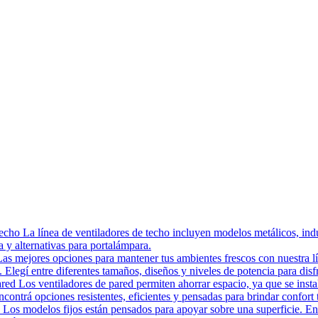
echo La línea de ventiladores de techo incluyen modelos metálicos, ind
a y alternativas para portalámpara.
as mejores opciones para mantener tus ambientes frescos con nuestra lín
. Elegí entre diferentes tamaños, diseños y niveles de potencia para disfr
ed Los ventiladores de pared permiten ahorrar espacio, ya que se instala
contrá opciones resistentes, eficientes y pensadas para brindar confort 
Los modelos fijos están pensados para apoyar sobre una superficie. En 