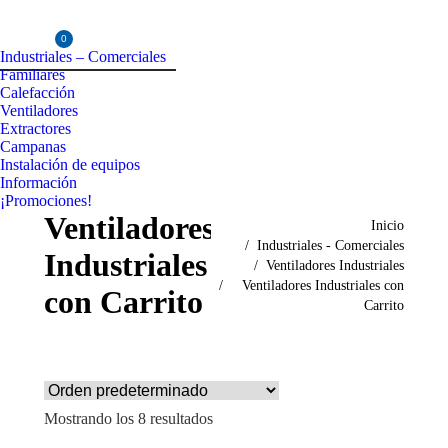
Instagram
Facebook
YouTube
0
page
page
page
Industriales – Comerciales
opens
opens
opens
Familiares
in
in
in
Calefacción
Ventiladores
new
new
new
Extractores
window
window
window
Campanas
Instalación de equipos
Información
¡Promociones!
Ventiladores
Estás aquí:
Inicio
Industriales - Comerciales
Industriales
Ventiladores Industriales
Ventiladores Industriales con
con Carrito
Carrito
Mostrando los 8 resultados