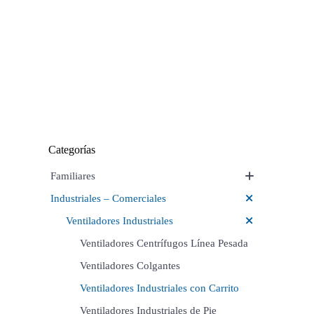
El
El
$
4.169.285
$
4.632.539
precio
precio
original
actual
6 cuotas sin interés de
$
694.881
era:
es:
$4.632.539.
$4.169.285.
¡LO QUIERO!
Categorías
Familiares
Industriales – Comerciales
Ventiladores Industriales
Ventiladores Centrífugos Línea Pesada
Ventiladores Colgantes
Ventiladores Industriales con Carrito
Ventiladores Industriales de Pie