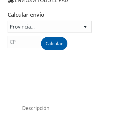
ENVIOS A TODO EL PAÍS
Techo
30cm.
Calcular envío
Aluminio
B30A
cantidad
Calcular
Descripción