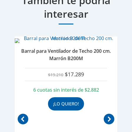
También te podría
interesar
Barral para Ventilador de Techo 200 cm.
Marrón B200M
El
El
$
17.289
$
19.210
precio
precio
original
actual
6 cuotas sin interés de
$
2.882
era:
es:
$19.210.
$17.289.
¡LO QUIERO!