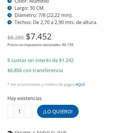
Color: Aluminio
Largo: 30 CM.
Diámetro: 7/8 (22,22 mm).
Techos: De 2,70 a 2,90 mts. de altura.
El
El
$
7.452
$
8.280
precio
precio
Precio sin impuestos nacionales:
$
6.159
original
actual
6 cuotas sin interés de
era:
es:
$
1.242
$8.280.
$7.452.
$
6.856
con transferencia
* Ver promociones y medios de pagos
AQUÍ
.
Hay existencias
Barral
¡LO QUIERO!
para
Ventilador
de