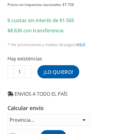
precio
precio
Precio sin impuestos nacionales:
$
7.758
original
actual
6 cuotas sin interés de
era:
es:
$
1.565
$10.430.
$9.387.
$
8.636
con transferencia
* Ver promociones y medios de pagos
AQUÍ
.
Hay existencias
Barral
¡LO QUIERO!
para
Ventilador
de
ENVIOS A TODO EL PAÍS
Techo
60cm.
Calcular envío
Aluminio
B60A
cantidad