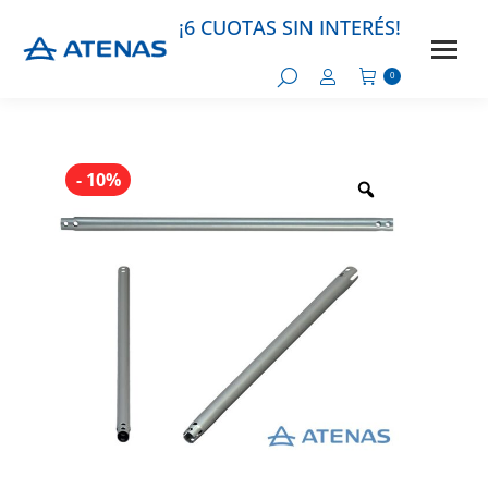
- 10%
- 10%
¡6 CUOTAS SIN INTERÉS!
0
- 10%
- 10%