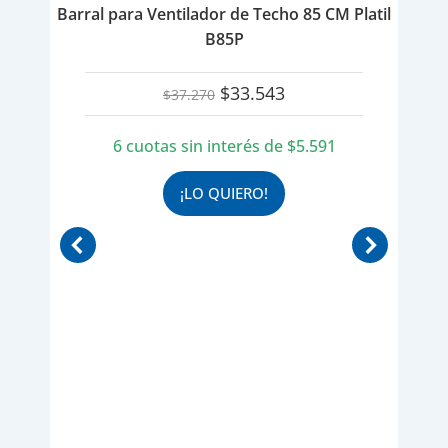
Barral para Ventilador de Techo 85 CM Platil
B85P
El
El
$
33.543
$
37.270
precio
precio
original
actual
6 cuotas sin interés de
$
5.591
era:
es:
$37.270.
$33.543.
¡LO QUIERO!
Negro
Ba