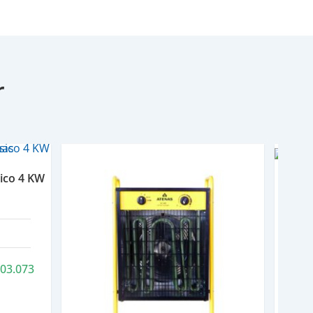
r
sico 4 KW
Calo
03.073
6 cu