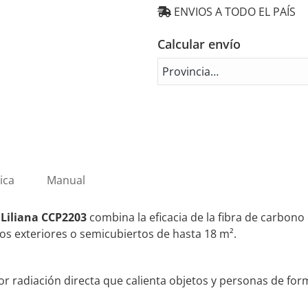
Fibra
ENVIOS A TODO EL PAÍS
de
Carbono
Calcular envío
3
en
1
Liliana
CCP2203
cantidad
ica
Manual
 Liliana CCP2203
combina la eficacia de la fibra de carbono 
os exteriores o semicubiertos de hasta 18 m².
or radiación directa que calienta objetos y personas de fo