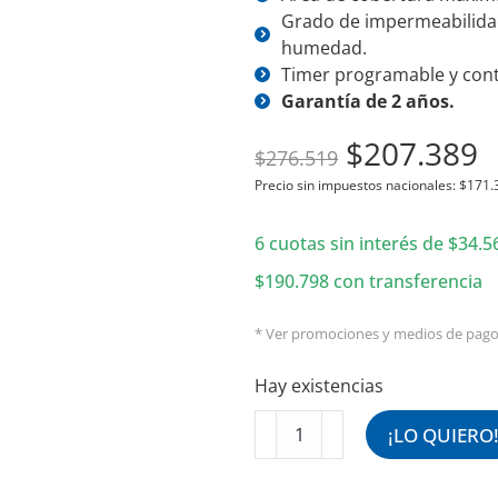
Grado de impermeabilidad:
humedad.
Timer programable y cont
Garantía de 2 años.
El
E
$
207.389
$
276.519
precio
p
Precio sin impuestos nacionales:
$
171.
original
a
6 cuotas sin interés de
era:
$
34.5
e
$276.519.
$
$
190.798
con transferencia
* Ver promociones y medios de pag
Hay existencias
Calefactor
¡LO QUIERO
Radiante
de