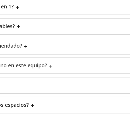
 en 1?
ables?
omendado?
ono en este equipo?
os espacios?