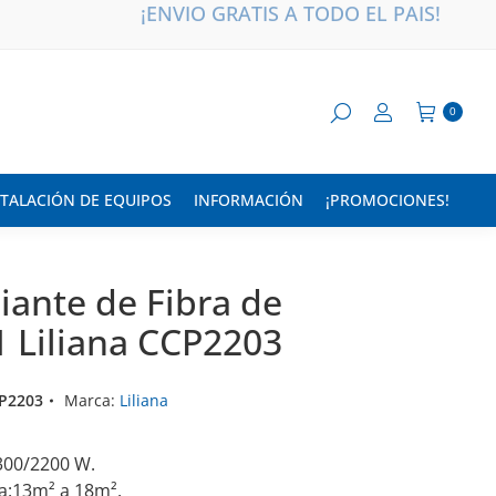
¡ENVÍO GRATIS A TODO EL PAÍS!
0
STALACIÓN DE EQUIPOS
INFORMACIÓN
¡PROMOCIONES!
iante de Fibra de
1 Liliana CCP2203
P2203
Marca:
Liliana
1300/2200 W.
a:13m² a 18m².