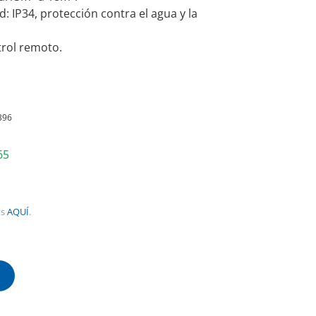
 IP34, protección contra el agua y la
rol remoto.
l
recio
396
ctual
65
s:
207.389.
os
AQUÍ
.
!