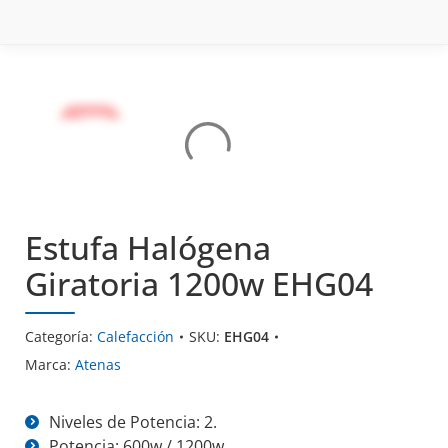
- 38%
- 38%
- 38%
- 38%
- 38%
Estufa Halógena
Giratoria 1200w EHG04
Categoría:
Calefacción
SKU:
EHG04
Marca:
Atenas
Niveles de Potencia: 2.
Potencia: 600w / 1200w.