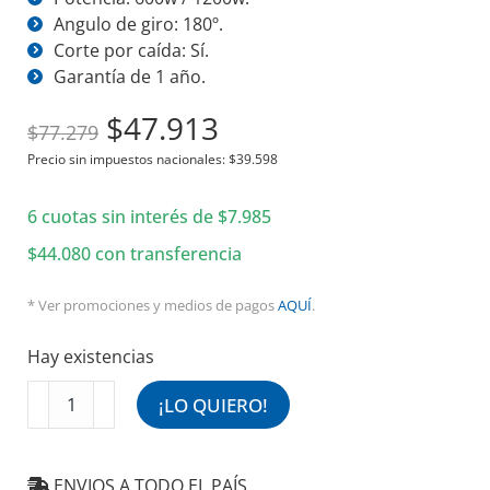
Angulo de giro: 180º.
Corte por caída: Sí.
Garantía de 1 año.
El
El
$
47.913
$
77.279
precio
precio
Precio sin impuestos nacionales:
$
39.598
original
actual
6 cuotas sin interés de
era:
es:
$
7.985
$77.279.
$47.913.
$
44.080
con transferencia
* Ver promociones y medios de pagos
AQUÍ
.
Hay existencias
Estufa
¡LO QUIERO!
Halógena
Giratoria
1200w
ENVIOS A TODO EL PAÍS