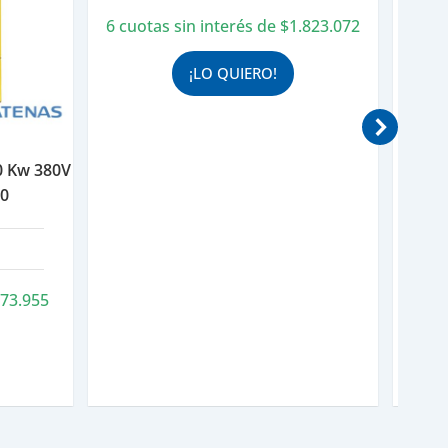
6 cuotas sin interés de
$
1.823.072
6 cu
¡LO QUIERO!
30 Kw 380V
00
73.955