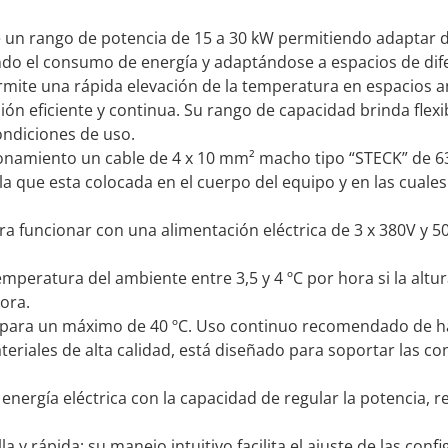
 un rango de potencia de 15 a 30 kW permitiendo adaptar de 
ando el consumo de energía y adaptándose a espacios de di
rmite una rápida elevación de la temperatura en espacios am
ión eficiente y continua. Su rango de capacidad brinda flex
ondiciones de uso.
onamiento un cable de 4 x 10 mm² macho tipo “STECK” de 63
 la que esta colocada en el cuerpo del equipo y en las cuale
a funcionar con una alimentación eléctrica de 3 x 380V y 5
peratura del ambiente entre 3,5 y 4 ºC por hora si la altura
hora.
para un máximo de 40 ºC. Uso continuo recomendado de has
eriales de alta calidad, está diseñado para soportar las c
nergía eléctrica con la capacidad de regular la potencia, 
lla y rápida; su manejo intuitivo facilita el ajuste de las co