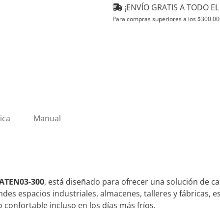
-
¡ENVÍO GRATIS A TODO EL 
30
Para compras superiores a los
$
300.00
Kw
380V
Trifásico
ATEN03-
300
cantidad
ica
Manual
o ATEN03-300
, está diseñado para ofrecer una solución de ca
ndes espacios industriales, almacenes, talleres y fábricas, 
confortable incluso en los días más fríos.