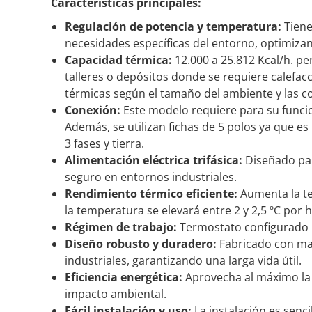
Características principales:
Regulación de potencia y temperatura:
Tiene
necesidades específicas del entorno, optimiz
Capacidad térmica:
12.000 a 25.812 Kcal/h. pe
talleres o depósitos donde se requiere calefacc
térmicas según el tamaño del ambiente y las c
Conexión:
Este modelo requiere para su funci
Además, se utilizan fichas de 5 polos ya que es
3 fases y tierra.
Alimentación eléctrica trifásica:
Diseñado par
seguro en entornos industriales.
Rendimiento térmico eficiente:
Aumenta la tem
la temperatura se elevará entre 2 y 2,5 ºC por 
Régimen de trabajo:
Termostato configurado 
Diseño robusto y duradero:
Fabricado con mat
industriales, garantizando una larga vida útil.
Eficiencia energética:
Aprovecha al máximo la e
impacto ambiental.
Fácil instalación y uso:
La instalación es senci