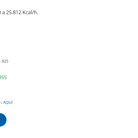
 a 25.812 Kcal/h.
1.925
955
os
AQUÍ
.
!