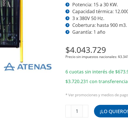
Potencia: 15 a 30 KW.
Capacidad térmica: 12.000
3 x 380V 50 Hz.
Cobertura: hasta 900 m3.
Garantía: 1 año
$
4.043.729
Precio sin impuestos nacionales:
$
3.34
6 cuotas sin interés de
$
673.
$
3.720.231
con transferencia
* Ver promociones y medios de pag
Caloventor
¡LO QUIERO
Industrial
15