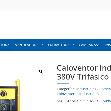
CIÓN
VENTILADORES
EXTRACTORES
CAMPANAS
IN
Caloventor Ind
380V Trifásic
Categorías:
Industriales - Comer
Caloventores Industriales
SKU:
ATEN03-300
Marca:
Aten