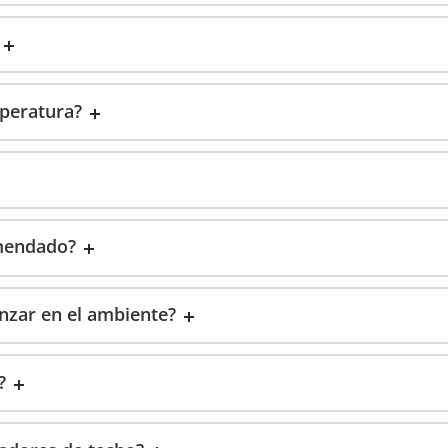
mperatura?
omendado?
nzar en el ambiente?
?