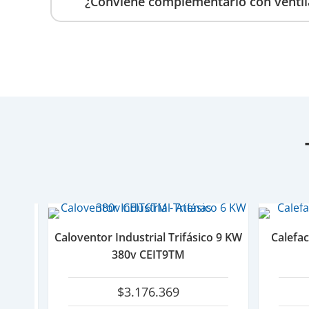
¿Conviene complementarlo con ventil
220v
Caloventor Industrial Trifásico 9 KW
Calefac
380v CEIT9TM
$
3.176.369