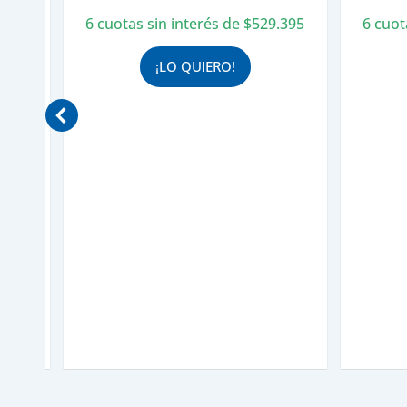
.073
6 cuotas sin interés de
$
529.395
6 cuot
¡LO QUIERO!