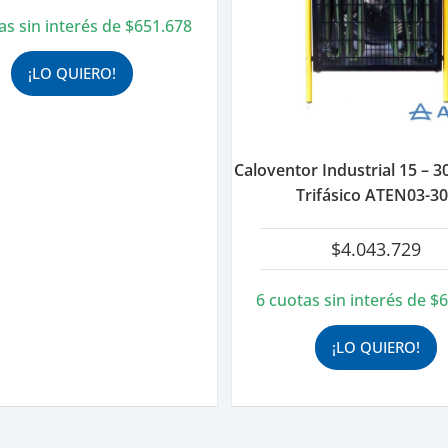
as sin interés de
$
651.678
¡LO QUIERO!
Caloventor Industrial 15 – 
Trifásico ATEN03-3
$
4.043.729
6 cuotas sin interés de
$
6
¡LO QUIERO!