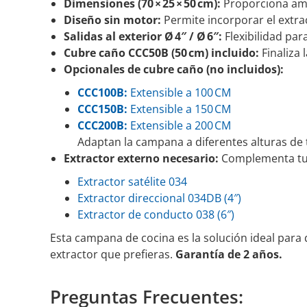
Dimensiones (70 × 25 × 50 cm):
Proporciona ampl
Diseño sin motor:
Permite incorporar el extra
Salidas al exterior Ø 4″ / Ø 6″:
Flexibilidad par
Cubre caño CCC50B (50 cm) incluido:
Finaliza 
Opcionales de cubre caño (no incluidos):
CCC100B:
Extensible a 100 CM
CCC150B:
Extensible a 150 CM
CCC200B:
Extensible a 200 CM
Adaptan la campana a diferentes alturas de 
Extractor externo necesario:
Complementa tu c
Extractor satélite 034
Extractor direccional 034DB (4″)
Extractor de conducto 038 (6″)
Esta campana de cocina es la solución ideal para q
extractor que prefieras.
Garantía de 2 años.
Preguntas Frecuentes: