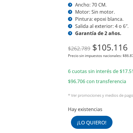
Ancho: 70 CM.
Motor: Sin motor.
Pintura: epoxi blanca.
Salida al exterior: 4 o 6″.
Garantía de 2 años.
El
E
$
105.116
$
262.789
precio
p
Precio sin impuestos nacionales:
$
86.8
original
a
6 cuotas sin interés de
era:
$
17.5
e
$262.789.
$
$
96.706
con transferencia
* Ver promociones y medios de pag
Hay existencias
¡LO QUIERO!