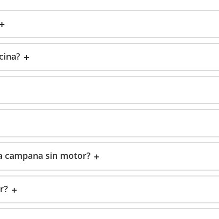
cina?
a campana sin motor?
r?