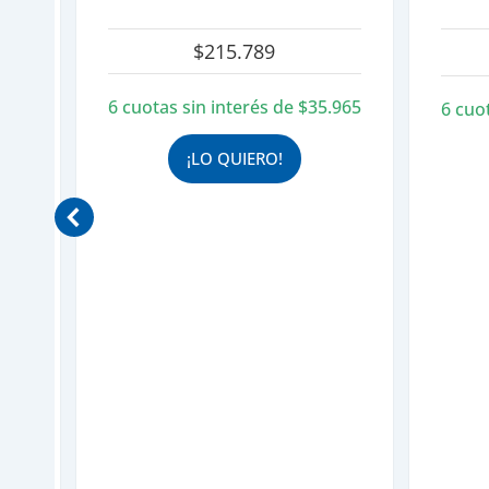
$
215.789
ecio
tual
6 cuotas sin interés de
$
35.965
.508
6 cuo
:
47.047.
¡LO QUIERO!