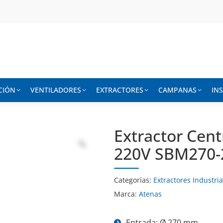
CIÓN
VENTILADORES
EXTRACTORES
CAMPANAS
IN
Extractor Cen
220V SBM270-
Categorías:
Extractores Industria
Marca:
Atenas
Entrada: Ø 270 mm.