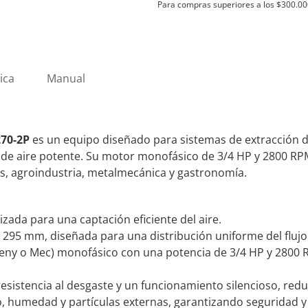
Para compras superiores a los
$
300.00
220V
SBM270-
2P
cantidad
ica
Manual
270-2P
es un equipo diseñado para sistemas de extracción de
 de aire potente. Su motor monofásico de 3/4 HP y 2800 RPM
as, agroindustria, metalmecánica y gastronomía.
ada para una captación eficiente del aire.
95 mm, diseñada para una distribución uniforme del flujo 
ny o Mec) monofásico con una potencia de 3/4 HP y 2800 
sistencia al desgaste y un funcionamiento silencioso, red
o, humedad y partículas externas, garantizando seguridad y