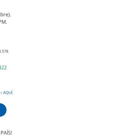
.
bre).
PM.
3.578
422
os
AQUÍ
.
!
PAÍS!