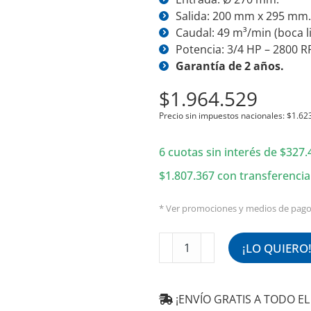
Salida: 200 mm x 295 mm
Caudal: 49 m³/min (boca li
Potencia: 3/4 HP – 2800 R
Garantía de 2 años.
$
1.964.529
Precio sin impuestos nacionales:
$
1.62
6 cuotas sin interés de
$
327.
$
1.807.367
con transferencia
* Ver promociones y medios de pag
Extractor
¡LO QUIERO
Centrifugo
270
Ø
¡ENVÍO GRATIS A TODO EL 
2800RPM