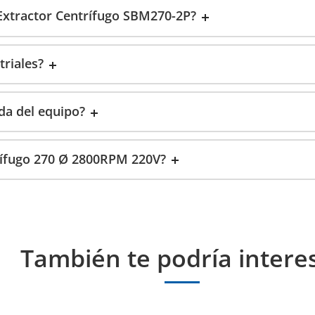
Extractor Centrífugo SBM270-2P?
riales?
da del equipo?
trífugo 270 Ø 2800RPM 220V?
También te podría intere