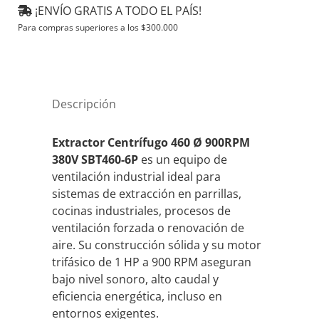
Ø
¡ENVÍO GRATIS A TODO EL PAÍS!
900RPM
Para compras superiores a los
$
300.000
380V
SBT460-
6P
cantidad
Descripción
Extractor Centrífugo 460 Ø 900RPM
380V SBT460-6P
es un equipo de
ventilación industrial ideal para
sistemas de extracción en parrillas,
cocinas industriales, procesos de
ventilación forzada o renovación de
aire. Su construcción sólida y su motor
trifásico de 1 HP a 900 RPM aseguran
bajo nivel sonoro, alto caudal y
eficiencia energética, incluso en
entornos exigentes.