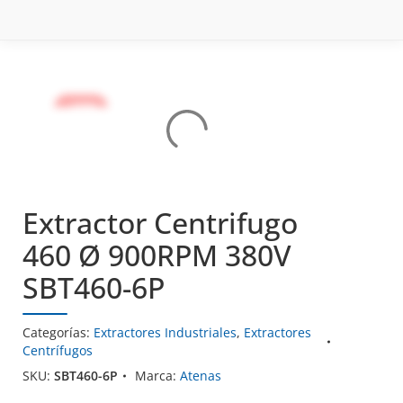
- 10%
- 10%
- 10%
- 10%
Extractor Centrifugo
460 Ø 900RPM 380V
SBT460-6P
Categorías:
Extractores Industriales
,
Extractores
Centrífugos
SKU:
SBT460-6P
Marca:
Atenas