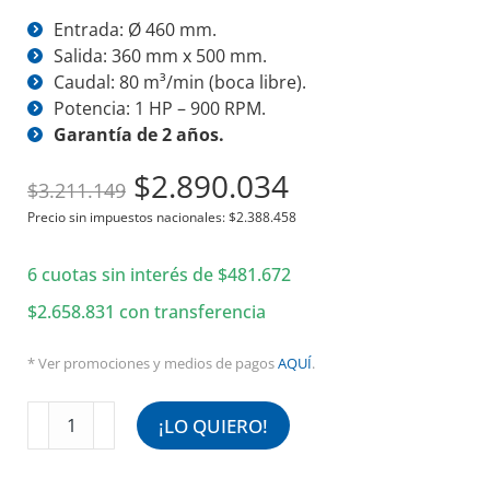
Entrada: Ø 460 mm.
Salida: 360 mm x 500 mm.
Caudal: 80 m³/min (boca libre).
Potencia: 1 HP – 900 RPM.
Garantía de 2 años.
El
El
$
2.890.034
$
3.211.149
precio
precio
Precio sin impuestos nacionales:
$
2.388.458
original
actual
6 cuotas sin interés de
era:
$
481.672
es:
$3.211.149.
$2.890.034.
$
2.658.831
con transferencia
* Ver promociones y medios de pagos
AQUÍ
.
Extractor
¡LO QUIERO!
Centrifugo
460