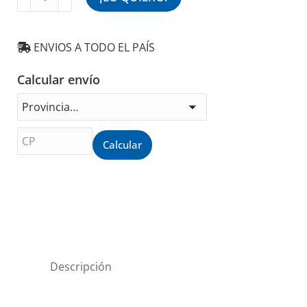
Acero
inoxidable
Fija
ENVIOS A TODO EL PAÍS
6"
Cocina
Calcular envío
baño
RF15A
cantidad
Calcular
Descripción