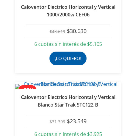
Caloventor Electrico Horizontal y Vertical
1000/2000w CEF06
El
El
$
30.630
$
48.619
precio
precio
original
actual
6 cuotas sin interés de
$
5.105
era:
es:
$48.619.
$30.630.
¡LO QUIERO!
- 25%
Caloventor Electrico Horizontal y Vertical
Blanco Star Trak STC122-B
El
El
$
23.549
$
31.399
precio
precio
original
actual
6 cuotas sin interés de
$
3.925