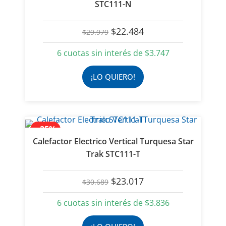
STC111-N
El
El
$
22.484
$
29.979
precio
precio
original
actual
6 cuotas sin interés de
$
3.747
era:
es:
$29.979.
$22.484.
¡LO QUIERO!
- 25%
Calefactor Electrico Vertical Turquesa Star
Trak STC111-T
El
El
$
23.017
$
30.689
precio
precio
original
actual
6 cuotas sin interés de
$
3.836
era:
es:
$30.689.
$23.017.