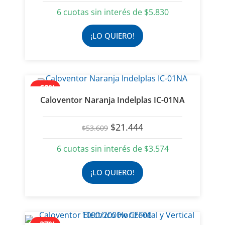
6 cuotas sin interés de
$
5.830
¡LO QUIERO!
- 60%
Caloventor Naranja Indelplas IC-01NA
El
El
$
21.444
$
53.609
precio
precio
original
actual
6 cuotas sin interés de
$
3.574
era:
es:
$53.609.
$21.444.
¡LO QUIERO!
- 37%