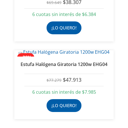
El
El
$
38.307
$
69.649
precio
precio
original
actual
6 cuotas sin interés de
$
6.384
era:
es:
$69.649.
$38.307.
¡LO QUIERO!
- 38%
Estufa Halógena Giratoria 1200w EHG04
El
El
$
47.913
$
77.279
precio
precio
original
actual
6 cuotas sin interés de
$
7.985
era:
es:
$77.279.
$47.913.
¡LO QUIERO!