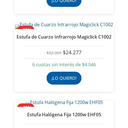
¡LO QUIERO!
- 25%
Estufa de Cuarzo Infrarrojo Magiclick C1002
El
El
$
24.277
$
32.369
precio
precio
original
actual
6 cuotas sin interés de
$
4.046
era:
es:
$32.369.
$24.277.
¡LO QUIERO!
- 45%
Estufa Halógena Fija 1200w EHF05