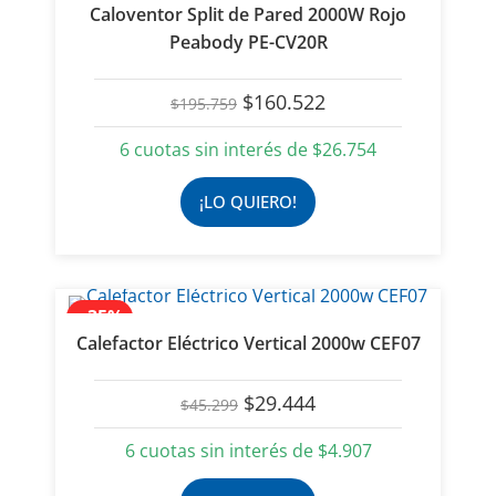
Caloventor Split de Pared 2000W Rojo
Peabody PE-CV20R
El
El
$
160.522
$
195.759
precio
precio
original
actual
6 cuotas sin interés de
$
26.754
era:
es:
$195.759.
$160.522.
¡LO QUIERO!
- 35%
Calefactor Eléctrico Vertical 2000w CEF07
El
El
$
29.444
$
45.299
precio
precio
original
actual
6 cuotas sin interés de
$
4.907
era:
es:
$45.299.
$29.444.