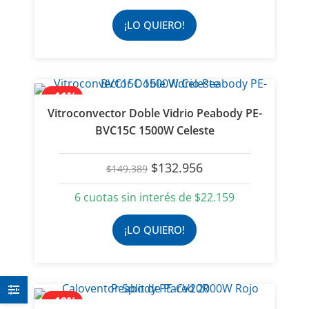
era:
es:
$159.699.
$132.550.
¡LO QUIERO!
- 11%
Vitroconvector Doble Vidrio Peabody PE-
BVC15C 1500W Celeste
El
El
$
132.956
$
149.389
precio
precio
original
actual
6 cuotas sin interés de
$
22.159
era:
es:
$149.389.
$132.956.
¡LO QUIERO!
- 18%