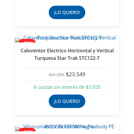
era:
es:
$31.399.
$23.549.
¡LO QUIERO!
- 25%
Caloventor Electrico Horizontal y Vertical
Turquesa Star Trak STC122-T
El
El
$
23.549
$
31.399
precio
precio
original
actual
6 cuotas sin interés de
$
3.925
era:
es:
$31.399.
$23.549.
¡LO QUIERO!
- 11%