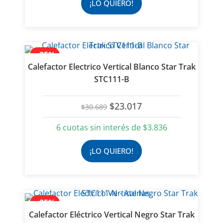
¡LO QUIERO!
- 25%
Calefactor Electrico Vertical Blanco Star Trak
STC111-B
El
El
$
23.017
$
30.689
precio
precio
original
actual
6 cuotas sin interés de
$
3.836
era:
es:
$30.689.
$23.017.
¡LO QUIERO!
- 25%
Calefactor Eléctrico Vertical Negro Star Trak