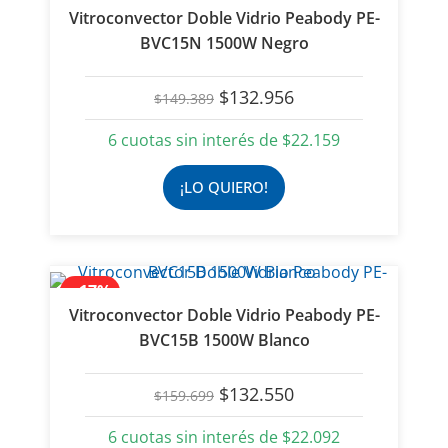
Vitroconvector Doble Vidrio Peabody PE-
BVC15N 1500W Negro
El
El
$
132.956
$
149.389
precio
precio
original
actual
6 cuotas sin interés de
$
22.159
era:
es:
$149.389.
$132.956.
¡LO QUIERO!
- 17%
Vitroconvector Doble Vidrio Peabody PE-
BVC15B 1500W Blanco
El
El
$
132.550
$
159.699
precio
precio
original
actual
6 cuotas sin interés de
$
22.092