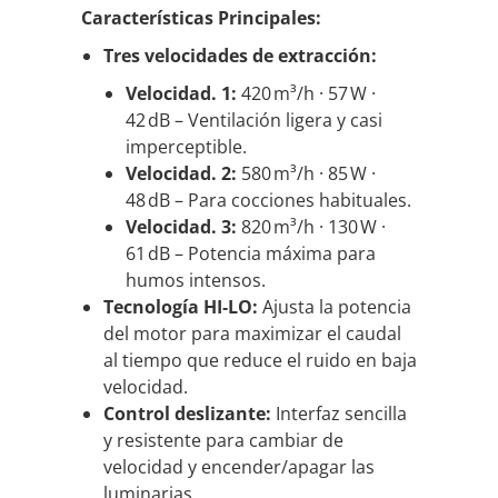
Características Principales:
Tres velocidades de extracción:
Velocidad. 1:
420 m³/h · 57 W ·
42 dB – Ventilación ligera y casi
imperceptible.
Velocidad. 2:
580 m³/h · 85 W ·
48 dB – Para cocciones habituales.
Velocidad. 3:
820 m³/h · 130 W ·
61 dB – Potencia máxima para
humos intensos.
Tecnología HI‑LO:
Ajusta la potencia
del motor para maximizar el caudal
al tiempo que reduce el ruido en baja
velocidad.
Control deslizante:
Interfaz sencilla
y resistente para cambiar de
velocidad y encender/apagar las
luminarias.