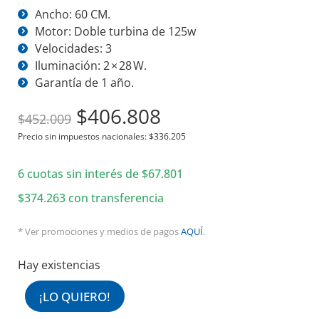
Ancho: 60 CM.
Motor: Doble turbina de 125w
Velocidades: 3
Iluminación: 2 × 28 W.
Garantía de 1 año.
El
El
$
406.808
$
452.009
precio
precio
Precio sin impuestos nacionales:
$
336.205
original
actual
6 cuotas sin interés de
era:
$
67.801
es:
$452.009.
$406.808.
$
374.263
con transferencia
* Ver promociones y medios de pagos
AQUÍ
.
Hay existencias
¡LO QUIERO!