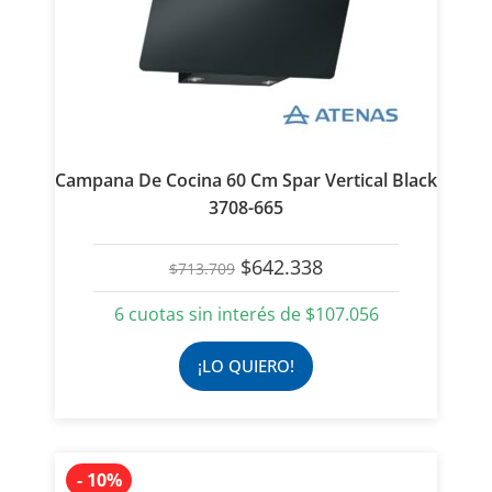
Campana De Cocina 60 Cm Spar Vertical Black
3708-665
El
El
$
642.338
$
713.709
precio
precio
original
actual
6 cuotas sin interés de
$
107.056
era:
es:
$713.709.
$642.338.
¡LO QUIERO!
- 10%