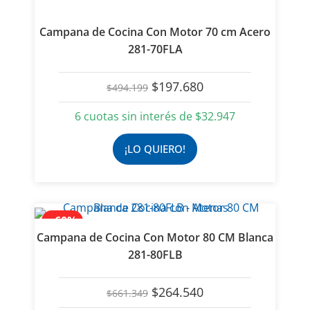
Campana de Cocina Con Motor 70 cm Acero
281-70FLA
El
El
$
197.680
$
494.199
precio
precio
original
actual
6 cuotas sin interés de
$
32.947
era:
es:
$494.199.
$197.680.
¡LO QUIERO!
- 60%
Campana de Cocina Con Motor 80 CM Blanca
281-80FLB
El
El
$
264.540
$
661.349
precio
precio