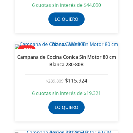
original
actual
6 cuotas sin interés de
$
44.090
era:
es:
$661.349.
$264.540.
¡LO QUIERO!
- 60%
Campana de Cocina Conica Sin Motor 80 cm
Blanca 280-80B
El
El
$
115.924
$
289.809
precio
precio
original
actual
6 cuotas sin interés de
$
19.321
era:
es:
$289.809.
$115.924.
¡LO QUIERO!