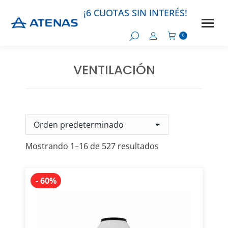
¡6 CUOTAS SIN INTERÉS!
0
VENTILACIÓN
Estás aquí:
Mostrando 1–16 de 527 resultados
- 60%