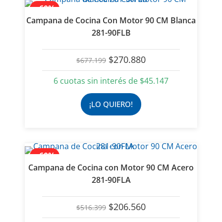
- 60%
Campana de Cocina Con Motor 90 CM Blanca
281-90FLB
El
El
$
270.880
$
677.199
precio
precio
original
actual
6 cuotas sin interés de
$
45.147
era:
es:
$677.199.
$270.880.
¡LO QUIERO!
- 60%
Campana de Cocina con Motor 90 CM Acero
281-90FLA
El
El
$
206.560
$
516.399
precio
precio