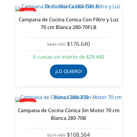
- 60%
Campana de Cocina Conica Con Filtro y Luz
70 cm Blanca 280-70FLB
El
El
$
176.640
$
441.599
precio
precio
original
actual
6 cuotas sin interés de
$
29.440
era:
es:
$441.599.
$176.640.
¡LO QUIERO!
- 60%
Campana de Cocina Cónica Sin Motor 70 cm
Blanca 280-70B
El
El
$
108.564
$
271.409