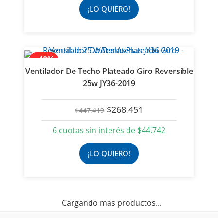
$832.659.
$749.393.
¡LO QUIERO!
- 40%
Ventilador De Techo Plateado Giro Reversible
25w JY36-2019
El
El
$
268.451
$
447.419
precio
precio
original
actual
6 cuotas sin interés de
$
44.742
era:
es:
$447.419.
$268.451.
¡LO QUIERO!
Cargando más productos...