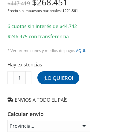
El
El
$
268.451
$
447.419
precio
precio
Precio sin impuestos nacionales:
$
221.861
original
actual
6 cuotas sin interés de
era:
$
44.742
es:
$447.419.
$268.451.
$
246.975
con transferencia
* Ver promociones y medios de pagos
AQUÍ
.
Hay existencias
Ventilador
¡LO QUIERO!
De
Techo
Plateado
ENVIOS A TODO EL PAÍS
Giro
Reversible
Calcular envío
25w
JY36-
2019