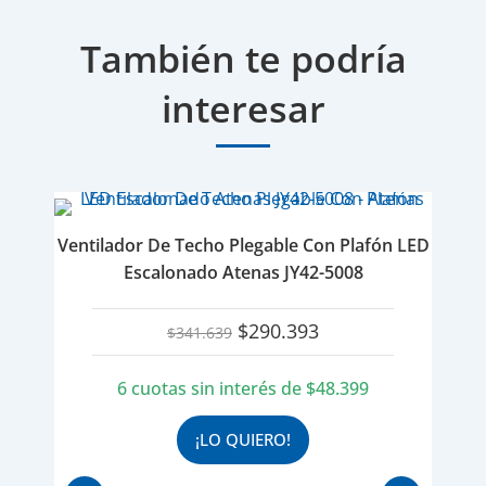
También te podría
interesar
Ventilador De Techo Plegable Con Plafón LED
Escalonado Atenas JY42-5008
El
El
$
290.393
$
341.639
precio
precio
original
actual
6 cuotas sin interés de
$
48.399
era:
es:
$341.639.
$290.393.
¡LO QUIERO!