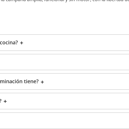
cocina?
rminación tiene?
?