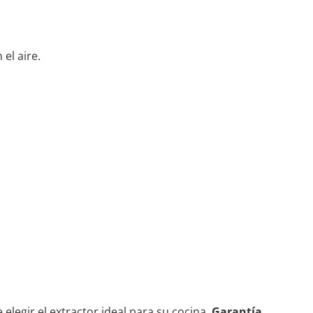
el aire.
legir el extractor ideal para su cocina.
Garantía