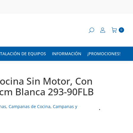
¡ENVÍO GRATIS A TODO EL PAÍS!
0
STALACIÓN DE EQUIPOS
INFORMACIÓN
¡PROMOCIONES!
cina Sin Motor, Con
0 cm Blanca 293-90FLB
nas
,
Campanas de Cocina
,
Campanas y
s