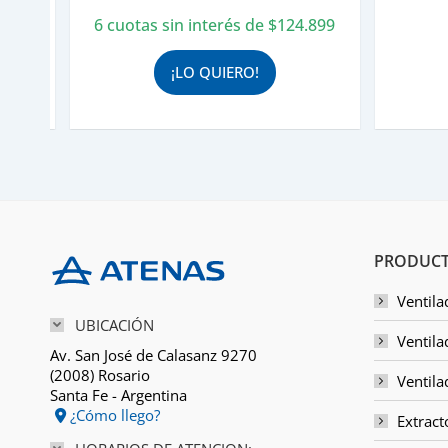
original
actual
6 cuotas sin interés de
$
124.899
era:
es:
$832.659.
$749.393.
¡LO QUIERO!
PRODUCT
Ventila
UBICACIÓN
Ventila
Av. San José de Calasanz 9270
(2008) Rosario
Ventila
Santa Fe - Argentina
¿Cómo llego?
Extract