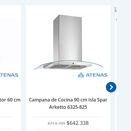
Campan
y 
6 c
tor 60 cm
Campana de Cocina 90 cm Isla Spar
Arketto 6325-825
El
El
$
642.338
$
713.709
precio
precio