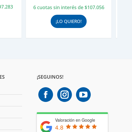
original
actual
97.283
6 cuotas sin interés de
$
107.056
era:
es:
$713.709.
$642.338.
¡LO QUIERO!
ES
¡SEGUINOS!
Valoración en Google
4.8