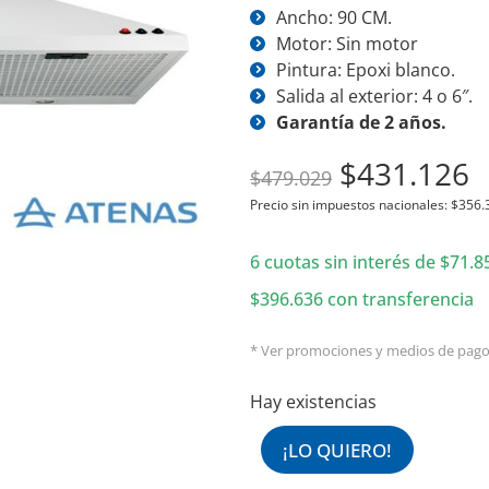
Ancho: 90 CM.
Motor: Sin motor
Pintura: Epoxi blanco.
Salida al exterior: 4 o 6″.
Garantía de 2 años.
El
E
$
431.126
$
479.029
precio
p
Precio sin impuestos nacionales:
$
356.
original
a
6 cuotas sin interés de
era:
$
71.8
e
$479.029.
$
$
396.636
con transferencia
* Ver promociones y medios de pag
Hay existencias
¡LO QUIERO!