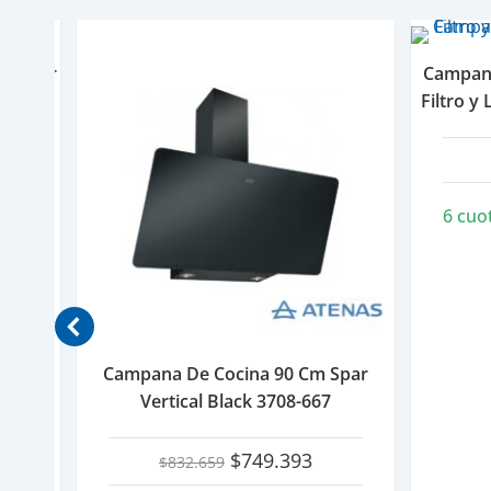
n Motor
Campana
Filtro y
ecio
tual
6 cuo
.321
:
15.924.
Campana De Cocina 90 Cm Spar
Vertical Black 3708-667
El
El
$
749.393
$
832.659
precio
precio