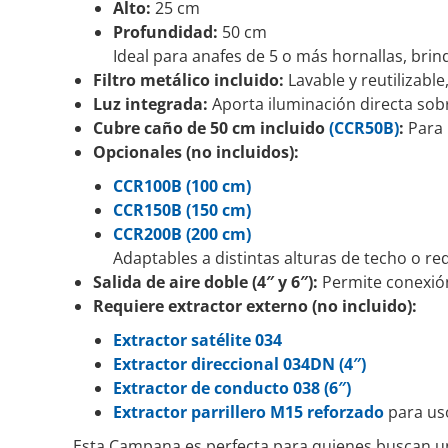
Alto:
25 cm
Profundidad:
50 cm
Ideal para anafes de 5 o más hornallas, bri
Filtro metálico incluido:
Lavable y reutilizable
Luz integrada:
Aporta iluminación directa sobr
Cubre caño de 50 cm incluido
(CCR50B)
:
Para 
Opcionales (no incluidos):
CCR100B (100 cm)
CCR150B (150 cm)
CCR200B (200 cm)
Adaptables a distintas alturas de techo o re
Salida de aire doble (4″ y 6″):
Permite conexión
Requiere extractor externo (no incluido):
Extractor satélite 034
Extractor direccional 034DN (4″)
Extractor de conducto 038 (6″)
Extractor parrillero M15 reforzado
para uso
Esta Campana es perfecta para quienes buscan una 