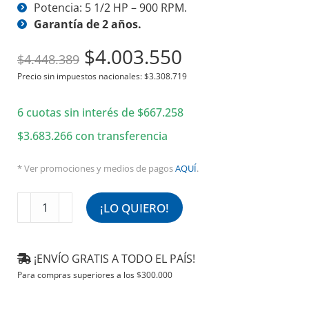
Potencia: 5 1/2 HP – 900 RPM.
Garantía de 2 años.
El
El
$
4.003.550
$
4.448.389
precio
precio
Precio sin impuestos nacionales:
$
3.308.719
original
actual
6 cuotas sin interés de
era:
$
667.258
es:
$4.448.389.
$4.003.550.
$
3.683.266
con transferencia
* Ver promociones y medios de pagos
AQUÍ
.
Extractor
¡LO QUIERO!
Axial
100
cm
¡ENVÍO GRATIS A TODO EL PAÍS!
380v
Para compras superiores a los
$
300.000
900rpm
XTF9100