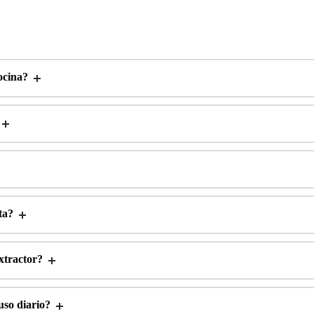
ocina?
ta?
xtractor?
uso diario?