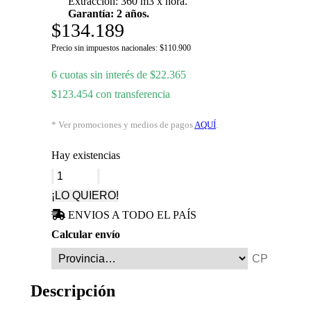
Extracción: 360 m3 x hora.
Garantía: 2 años.
$
134.189
Precio sin impuestos nacionales:
$
110.900
6 cuotas sin interés de
$
22.365
$
123.454
con transferencia
* Ver promociones y medios de pagos
AQUÍ
.
Hay existencias
Extractor
de
¡LO QUIERO!
Cocina
6"
ENVIOS A TODO EL PAÍS
Acero
Calcular envío
Inoxidable
015AP15
cantidad
Descripción