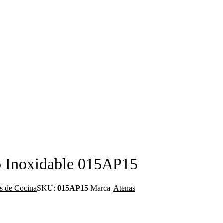
o Inoxidable 015AP15
es de Cocina
SKU:
015AP15
Marca:
Atenas