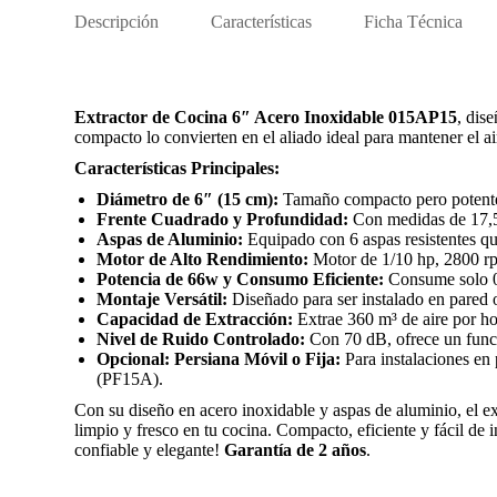
Descripción
Características
Ficha Técnica
Extractor de Cocina 6″ Acero Inoxidable 015AP15
, dis
compacto lo convierten en el aliado ideal para mantener el ai
Características Principales:
Diámetro de 6″ (15 cm):
Tamaño compacto pero potente, 
Frente Cuadrado y Profundidad:
Con medidas de 17,5 
Aspas de Aluminio:
Equipado con 6 aspas resistentes que
Motor de Alto Rendimiento:
Motor de 1/10 hp, 2800 rpm
Potencia de 66w y Consumo Eficiente:
Consume solo 0,
Montaje Versátil:
Diseñado para ser instalado en pared o
Capacidad de Extracción:
Extrae 360 m³ de aire por ho
Nivel de Ruido Controlado:
Con 70 dB, ofrece un func
Opcional: Persiana Móvil o Fija:
Para instalaciones en
(PF15A).
Con su diseño en acero inoxidable y aspas de aluminio, el ex
limpio y fresco en tu cocina. Compacto, eficiente y fácil de i
confiable y elegante!
Garantía de 2 años
.