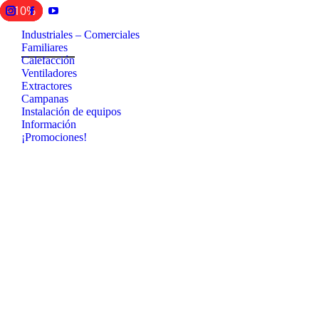
- 10%
- 50%
- 10%
- 10%
Instagram
Facebook
YouTube
page
page
page
Industriales – Comerciales
Familiares
opens
opens
opens
Calefacción
in
in
in
Ventiladores
new
new
new
Extractores
window
window
window
Campanas
Instalación de equipos
Información
¡Promociones!