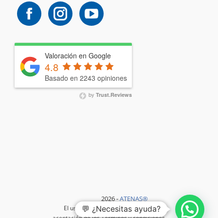
Valoración en Google
4.8
Basado en 2243 opiniones
by
Trust.Reviews
2026 -
ATENAS®️
💬 ¿Necesitas ayuda?
El uso de este sitio web implica la
aceptación de los
Términos y condiciones