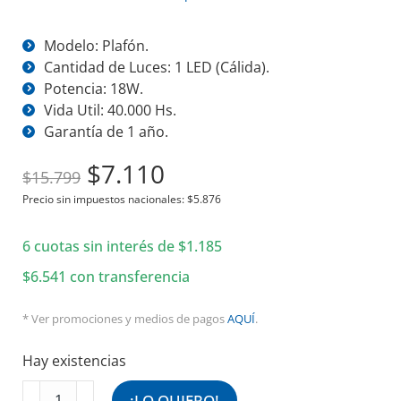
Modelo: Plafón.
Cantidad de Luces: 1 LED (Cálida).
Potencia: 18W.
Vida Util: 40.000 Hs.
Garantía de 1 año.
El
El
$
7.110
$
15.799
precio
precio
Precio sin impuestos nacionales:
$
5.876
original
actual
6 cuotas sin interés de
era:
es:
$
1.185
$15.799.
$7.110.
$
6.541
con transferencia
* Ver promociones y medios de pagos
AQUÍ
.
Hay existencias
Plafón
¡LO QUIERO!