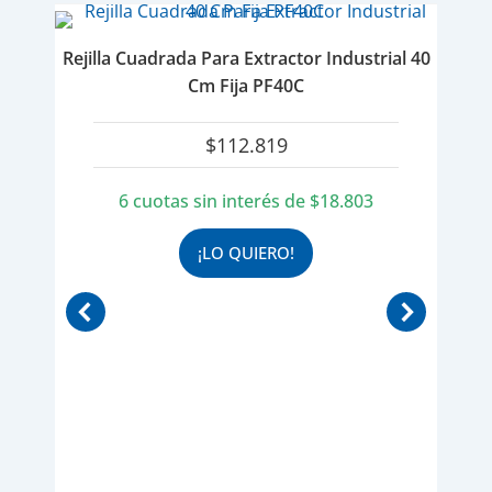
Rejilla Cuadrada Para Extractor Industrial 40
Cm Fija PF40C
$
112.819
6 cuotas sin interés de
$
18.803
¡LO QUIERO!
 Fija
Per