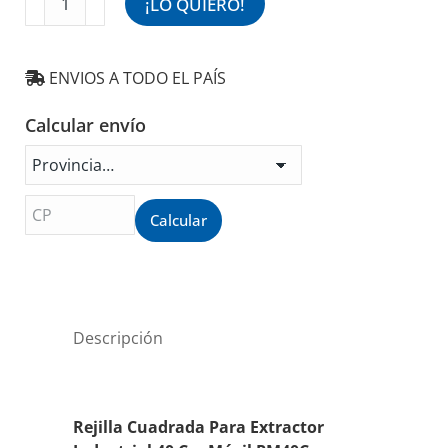
¡LO QUIERO!
Cuadrada
Para
Extractor
ENVIOS A TODO EL PAÍS
Industrial
40
Calcular envío
Cm
Móvil
PM40C
cantidad
Calcular
Descripción
Rejilla Cuadrada Para Extractor