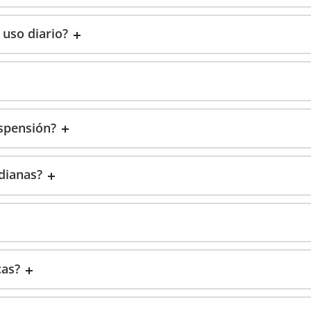
 uso diario?
uspensión?
dianas?
cas?