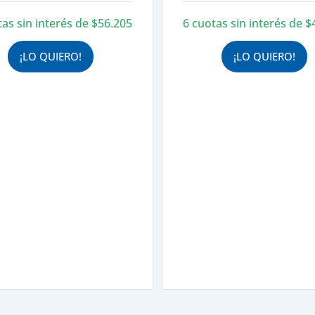
original
actual
original
tas sin interés de
$
56.205
6 cuotas sin interés de
$
era:
es:
era:
$374.699.
$337.229.
$321.169
¡LO QUIERO!
¡LO QUIERO!