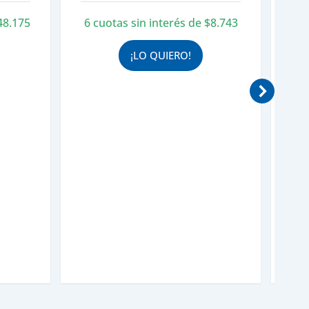
actual
original
actual
48.175
6 cuotas sin interés de
$
8.743
6 c
es:
era:
es:
.
$289.052.
$58.289.
$52.460.
¡LO QUIERO!