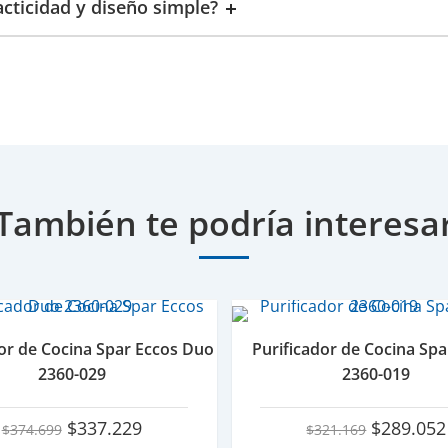
acticidad y diseño simple?
También te podría interesa
dor de Cocina Spar Eccos Duo
Purificador de Cocina Spa
2360-029
2360-019
El
El
El
$
337.229
$
289.052
$
374.699
$
321.169
precio
precio
precio