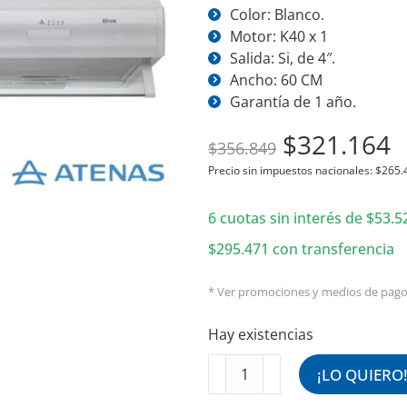
Color: Blanco.
Motor: K40 x 1
Salida: Si, de 4″.
Ancho: 60 CM
Garantía de 1 año.
El
E
$
321.164
$
356.849
precio
p
Precio sin impuestos nacionales:
$
265.
original
a
6 cuotas sin interés de
era:
$
53.5
e
$356.849.
$
$
295.471
con transferencia
* Ver promociones y medios de pag
Hay existencias
Purificador
¡LO QUIERO
de