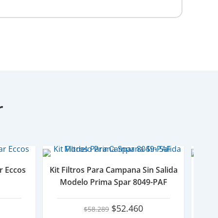
r
r Eccos
Kit Filtros Para Campana Sin Salida
Purif
Modelo Prima Spar 8049-PAF
El
El
El
$
52.460
$
58.289
precio
precio
precio