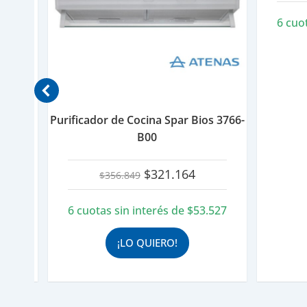
.388
6 cuo
Purificador de Cocina Spar Bios 3766-
B00
El
El
$
321.164
$
356.849
precio
precio
original
actual
6 cuotas sin interés de
$
53.527
era:
es:
$356.849.
$321.164.
¡LO QUIERO!