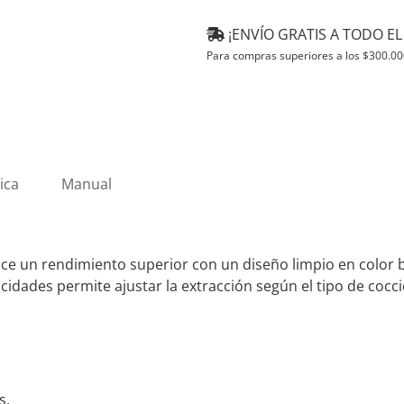
Cocina
Spar
¡ENVÍO GRATIS A TODO EL 
Bios
Para compras superiores a los
$
300.00
3766-
B00
cantidad
ica
Manual
ece un rendimiento superior con un diseño limpio en color bl
ocidades permite ajustar la extracción según el tipo de coc
s.