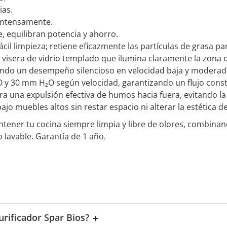
ias.
 intensamente.
 equilibran potencia y ahorro.
fácil limpieza; retiene eficazmente las partículas de grasa p
isera de vidrio templado que ilumina claramente la zona d
iendo un desempeño silencioso en velocidad baja y modera
 30 mm H₂O según velocidad, garantizando un flujo consta
 una expulsión efectiva de humos hacia fuera, evitando la
jo muebles altos sin restar espacio ni alterar la estética de
antener tu cocina siempre limpia y libre de olores, combinan
o lavable. Garantía de 1 año.
urificador Spar Bios?