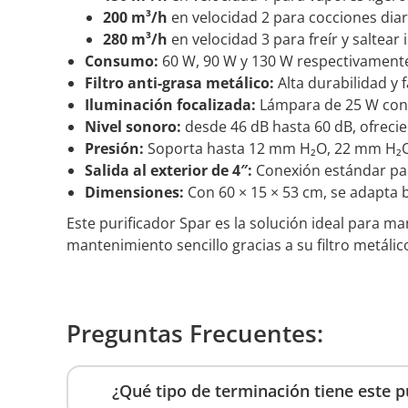
200 m³/h
en velocidad 2 para cocciones diar
280 m³/h
en velocidad 3 para freír y saltear
Consumo:
60 W, 90 W y 130 W respectivamente,
Filtro anti-grasa metálico:
Alta durabilidad y 
Iluminación focalizada:
Lámpara de 25 W con v
Nivel sonoro:
desde 46 dB hasta 60 dB, ofrec
Presión:
Soporta hasta 12 mm H₂O, 22 mm H₂O y
Salida al exterior de 4″:
Conexión estándar para
Dimensiones:
Con 60 × 15 × 53 cm, se adapta ba
Este purificador Spar es la solución ideal para m
mantenimiento sencillo gracias a su filtro metálic
Preguntas Frecuentes:
¿Qué tipo de terminación tiene este p