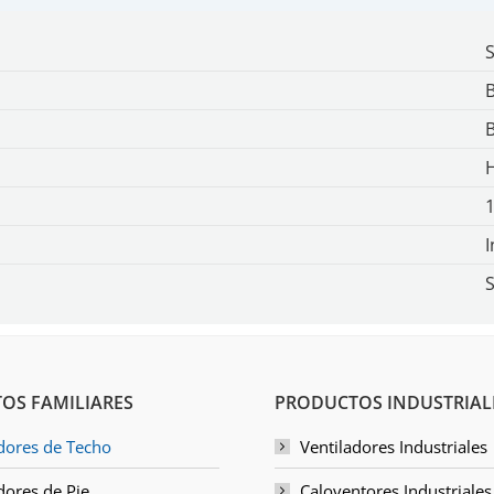
S
I
S
OS FAMILIARES
PRODUCTOS INDUSTRIAL
dores de Techo
Ventiladores Industriales
dores de Pie
Caloventores Industriales