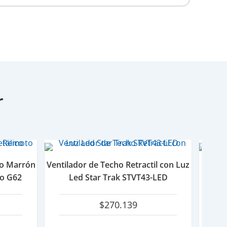
r
co Marrón
Ventilador de Techo Retractil con Luz
Venti
to G62
Led Star Trak STVT43-LED
con
$
270.139