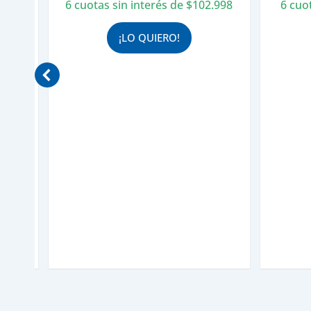
recio
6 cuotas sin interés de
$
102.998
6 cuo
ctual
.065
s:
¡LO QUIERO!
.
978.389.