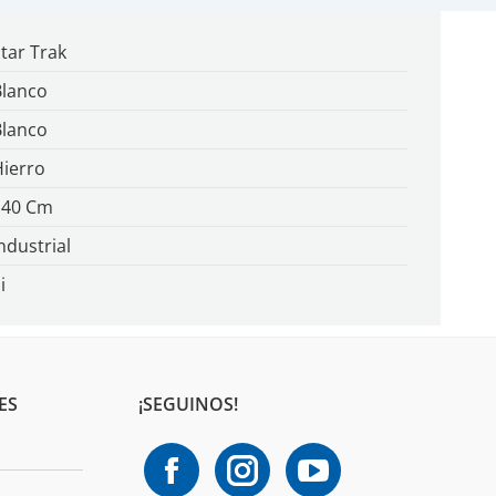
tar Trak
Blanco
Blanco
Hierro
140 Cm
ndustrial
i
ES
¡SEGUINOS!