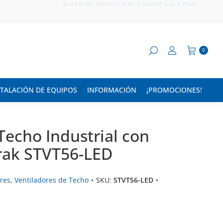
¡ENVÍO GRATIS A TODO EL PAÍS!
0
STALACIÓN DE EQUIPOS
INFORMACIÓN
¡PROMOCIONES!
Techo Industrial con
Trak STVT56-LED
ores
,
Ventiladores de Techo
SKU:
STVT56-LED