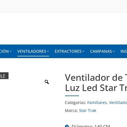
CIÓN
VENTILADORES
EXTRACTORES
CAMPANAS
IN
Ventilador de 
BLE
BLE
Luz Led Star 
Categorías:
Familiares
,
Ventilad
Marca:
Star Trak
Diámetro: 140 CM.