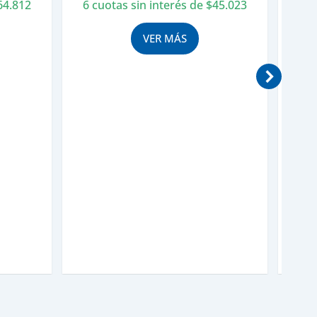
64.812
6 cuotas sin interés de
$
45.023
6 c
VER MÁS