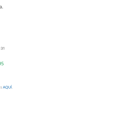
a.
131
95
os
AQUÍ
.