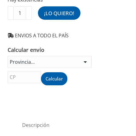
Ventilador
¡LO QUIERO!
de
Techo
Metálico
ENVIOS A TODO EL PAÍS
Blanco
00B
Calcular envío
cantidad
Calcular
Descripción