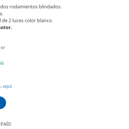
 dos rodamientos blindados.
a.
 de 2 luces color blanco.
motor.
197
66
os
AQUÍ
.
!
PAÍS!