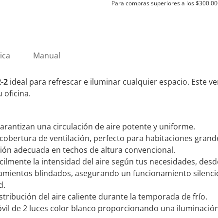
Para compras superiores a los
$
300.00
con
Araña
2
Luces
ica
Manual
Móvil
00B-
62-
2-2
ideal para refrescar e iluminar cualquier espacio. Este v
2
 oficina.
cantidad
arantizan una circulación de aire potente y uniforme.
obertura de ventilación, perfecto para habitaciones grand
ación adecuada en techos de altura convencional.
cilmente la intensidad del aire según tus necesidades, desd
mientos blindados, asegurando un funcionamiento silencios
d.
tribución del aire caliente durante la temporada de frío.
il de 2 luces color blanco
proporcionando una iluminación a