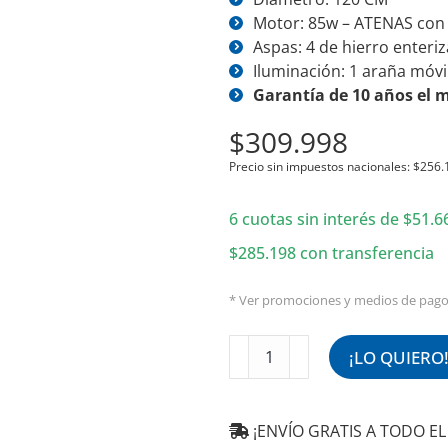
Motor: 85w – ATENAS con
Aspas: 4 de hierro enteriz
Iluminación: 1 araña móvil
Garantía de 10 años el 
$
309.998
Precio sin impuestos nacionales:
$
256.
6 cuotas sin interés de
$
51.6
$
285.198
con transferencia
* Ver promociones y medios de pag
Ventilador
¡LO QUIERO
de
Techo
Metálico
¡ENVÍO GRATIS A TODO EL 
Blanco