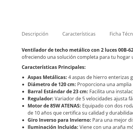
Descripción
Características
Ficha Técn
Ventilador de techo metálico
con 2 luces 00B-6
ofreciendo una solución completa para tu hogar u
Características Principales:
Aspas Metálicas:
4 aspas de hierro enterizas g
Diámetro de 120 cm:
Proporciona una amplia c
Barral Estándar de 23 cm:
Facilita una instal
Regulador:
Variador de
5 velocidades
ajusta fá
Motor de 85W ATENAS:
Equipado con dos roda
de 10 años que certifica su calidad y durabilida
Giro Inverso para Invierno:
Para una mejor dis
Iluminación Incluida:
Viene con una
araña móv