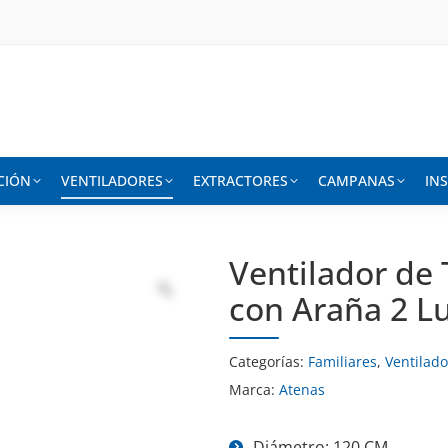
CIÓN
VENTILADORES
EXTRACTORES
CAMPANAS
IN
Ventilador de
con Araña 2 L
Categorías:
Familiares
,
Ventilad
Marca:
Atenas
Diámetro: 120 CM