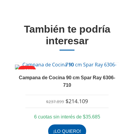
También te podría
interesar
- 10%
-
Campana de Cocina 90 cm Spar Ray 6306-
710
El
El
$
214.109
$
237.899
precio
precio
original
actual
6 cuotas sin interés de
$
35.685
era:
es:
$237.899.
$214.109.
¡LO QUIERO!