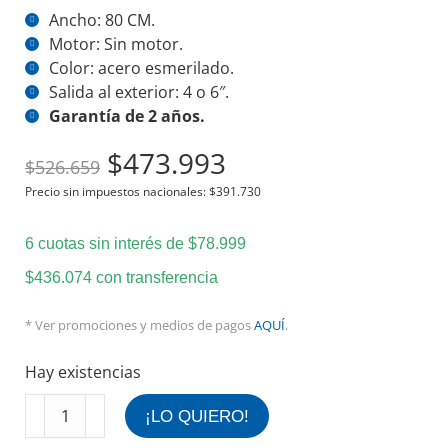
Ancho: 80 CM.
Motor: Sin motor.
Color: acero esmerilado.
Salida al exterior: 4 o 6″.
Garantía de 2 años.
El
El
$
473.993
$
526.659
precio
precio
Precio sin impuestos nacionales:
$
391.730
original
actual
era:
es:
6 cuotas sin interés de
$
78.999
$526.659.
$473.993.
$
436.074
con transferencia
* Ver promociones y medios de pagos
AQUÍ
.
Hay existencias
Campana
¡LO QUIERO!
de