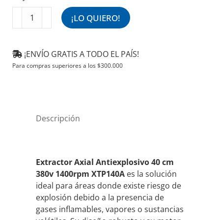
Extractor
¡LO QUIERO!
Axial
Antiexplosivo
40
¡ENVÍO GRATIS A TODO EL PAÍS!
cm
Para compras superiores a los
$
300.000
380v
1400rpm
XTP140A
cantidad
Descripción
Extractor Axial Antiexplosivo 40 cm
380v 1400rpm XTP140A
es la solución
ideal para áreas donde existe riesgo de
explosión debido a la presencia de
gases inflamables, vapores o sustancias