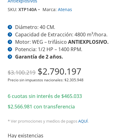
Antiexplosivos
SKU:
XTP140A
Marca:
Atenas
Diámetro: 40 CM.
Capacidad de Extracción: 4800 m³/hora.
Motor: WEG – trifásico
ANTIEXPLOSIVO.
Potencia: 1/2 HP – 1400 RPM.
Garantía de 2 años.
El
El
$
2.790.197
$
3.100.219
precio
precio
Precio sin impuestos nacionales:
$
2.305.948
original
actual
6 cuotas sin interés de
era:
$
465.033
es:
$3.100.219.
$2.790.197.
$
2.566.981
con transferencia
* Ver promociones y medios de pagos
AQUÍ
.
Hay existencias