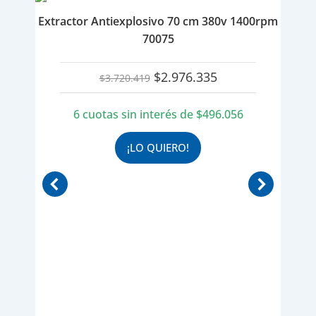
Extractor Antiexplosivo 70 cm 380v 1400rpm
70075
El
El
$
2.976.335
$
3.720.419
precio
precio
original
actual
6 cuotas sin interés de
$
496.056
era:
es:
$3.720.419.
$2.976.335.
¡LO QUIERO!
0rpm
Ext