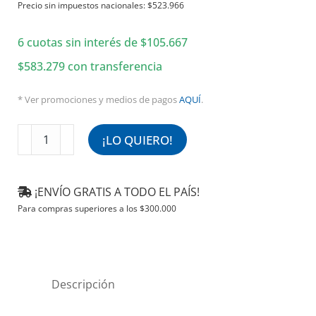
Precio sin impuestos nacionales:
$
523.966
6 cuotas sin interés de
$
105.667
$
583.279
con transferencia
* Ver promociones y medios de pagos
AQUÍ
.
Extractor
¡LO QUIERO!
Axial
35
cm
¡ENVÍO GRATIS A TODO EL PAÍS!
Con
Para compras superiores a los
$
300.000
Frente
Cuadrado
380v
1400rpm
XTP135C
Descripción
cantidad