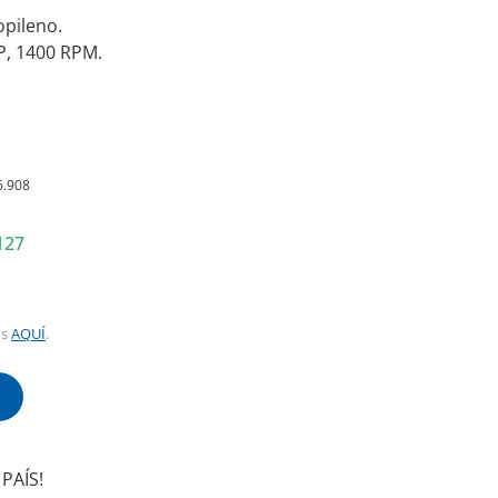
opileno.
P, 1400 RPM.
6.908
127
os
AQUÍ
.
!
PAÍS!