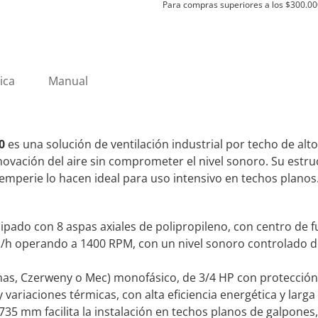
Para compras superiores a los
$
300.00
220V
1400RPM
XTM150
cantidad
ica
Manual
0
es una solución de ventilación industrial por techo de alt
vación del aire sin comprometer el nivel sonoro. Su estru
mperie lo hacen ideal para uso intensivo en techos planos
uipado con 8 aspas axiales de polipropileno, con centro de 
³/h operando a 1400 RPM, con un nivel sonoro controlado de
nas, Czerweny o Mec) monofásico, de 3/4 HP con protección
riaciones térmicas, con alta eficiencia energética y larga v
735 mm facilita la instalación en techos planos de galpones,