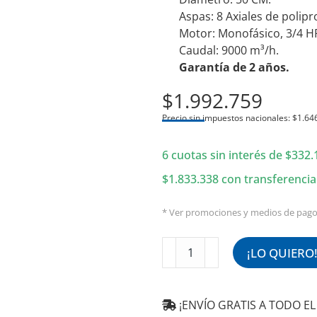
Aspas: 8 Axiales de polipr
Motor: Monofásico, 3/4 H
Caudal: 9000 m³/h.
Garantía de 2 años.
$
1.992.759
Precio sin impuestos nacionales:
$
1.64
6 cuotas sin interés de
$
332.
$
1.833.338
con transferencia
* Ver promociones y medios de pag
Extractor
¡LO QUIERO
de
Techo
50
¡ENVÍO GRATIS A TODO EL 
CM