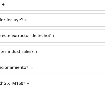
?
ior incluye?
este extractor de techo?
tes industriales?
uncionamiento?
techo XTM150?