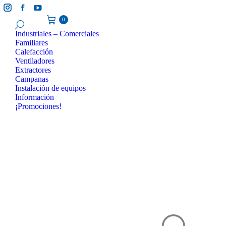
Instagram
Facebook
YouTube
0
page
page
page
Industriales – Comerciales
opens
opens
opens
Familiares
in
in
in
Calefacción
new
new
new
Ventiladores
window
window
window
Extractores
Campanas
Instalación de equipos
Información
¡Promociones!