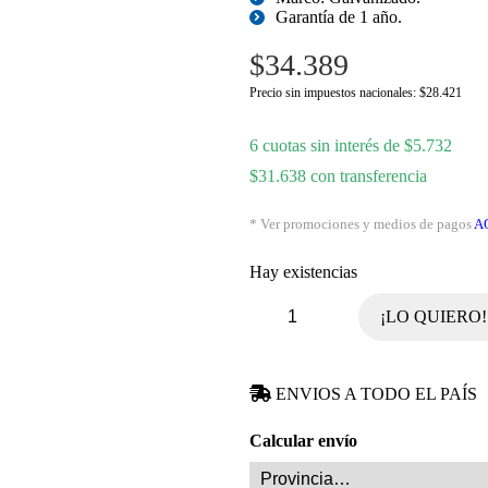
Garantía de 1 año.
$
34.389
Precio sin impuestos nacionales:
$
28.421
6 cuotas sin interés de
$
5.732
$
31.638
con transferencia
* Ver promociones y medios de pagos
A
Hay existencias
Filtro
¡LO QUIERO!
Metálico
50
x
40
ENVIOS A TODO EL PAÍS
cm
1"
541
Calcular envío
cantidad