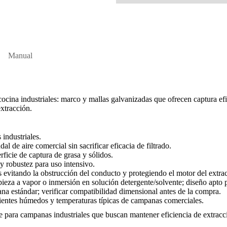
Manual
ina industriales: marco y mallas galvanizadas que ofrecen captura efic
xtracción.
industriales.
 de aire comercial sin sacrificar eficacia de filtrado.
ficie de captura de grasa y sólidos.
y robustez para uso intensivo.
s evitando la obstrucción del conducto y protegiendo el motor del extrac
ieza a vapor o inmersión en solución detergente/solvente; diseño apto p
a estándar; verificar compatibilidad dimensional antes de la compra.
entes húmedos y temperaturas típicas de campanas comerciales.
e para campanas industriales que buscan mantener eficiencia de extracc