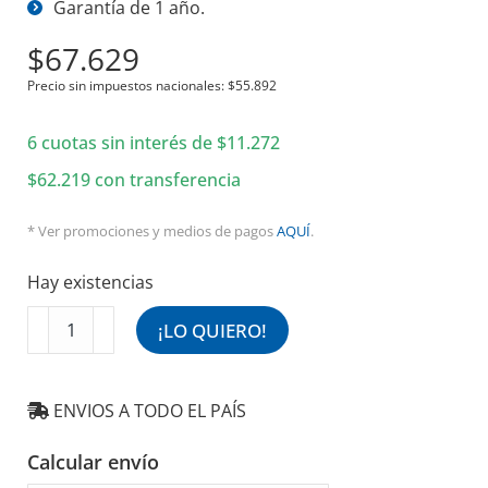
Garantía de 1 año.
$
67.629
Precio sin impuestos nacionales:
$
55.892
6 cuotas sin interés de
$
11.272
$
62.219
con transferencia
* Ver promociones y medios de pagos
AQUÍ
.
Hay existencias
Filtro
¡LO QUIERO!
Metálico
50
x
ENVIOS A TODO EL PAÍS
50
cm
Calcular envío
2"