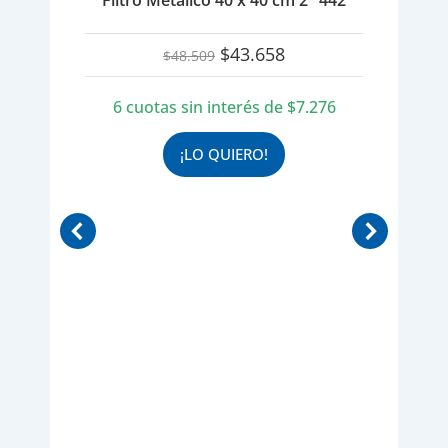
Filtro Metálico 40 x 40 cm 2″ 442
El
El
$
43.658
$
48.509
precio
precio
original
actual
6 cuotas sin interés de
$
7.276
era:
es:
$48.509.
$43.658.
¡LO QUIERO!