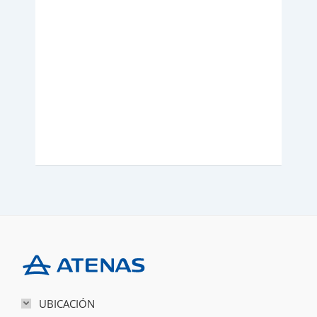
rado
Ven
UBICACIÓN