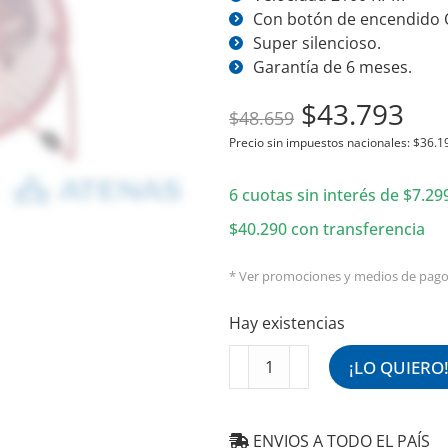
Con botón de encendido 
Super silencioso.
Garantía de 6 meses.
El
El
$
43.793
$
48.659
precio
pre
Precio sin impuestos nacionales:
$
36.1
original
act
6 cuotas sin interés de
era:
es:
$
7.29
$48.659.
$43
$
40.290
con transferencia
* Ver promociones y medios de pag
Hay existencias
Ventilador
¡LO QUIERO
Usb
Para
Escritorio
ENVIOS A TODO EL PAÍS