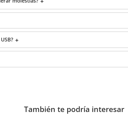
nerar molestias?
r USB?
También te podría interesar