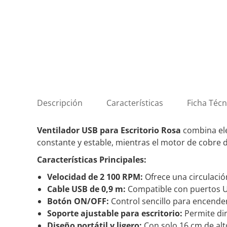
Descripción
Características
Ficha Técn
Ventilador USB para Escritorio Rosa
combina ele
constante y estable, mientras el motor de cobre d
Características Principales:
Velocidad de 2 100 RPM:
Ofrece una circulació
Cable USB de 0,9 m:
Compatible con puertos US
Botón ON/OFF:
Control sencillo para encender
Soporte ajustable para escritorio:
Permite dir
Diseño portátil y ligero:
Con solo 16 cm de alt