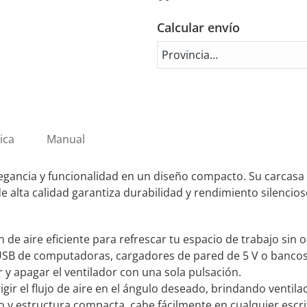
Rosa
USB-
Calcular envío
ROSA
cantidad
ica
Manual
gancia y funcionalidad en un diseño compacto. Su carcasa m
e alta calidad garantiza durabilidad y rendimiento silencios
n de aire eficiente para refrescar tu espacio de trabajo sin
B de computadoras, cargadores de pared de 5 V o bancos de
 y apagar el ventilador con una sola pulsación.
igir el flujo de aire en el ángulo deseado, brindando ventila
o y estructura compacta, cabe fácilmente en cualquier escri