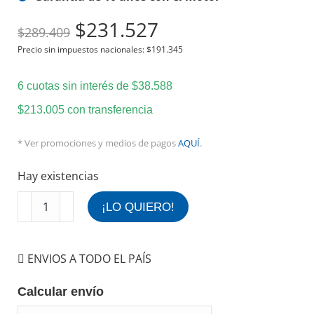
El
El
$
231.527
$
289.409
precio
precio
Precio sin impuestos nacionales:
$
191.345
original
actual
era:
es:
6 cuotas sin interés de
$
38.588
$289.409.
$231.527.
$
213.005
con transferencia
* Ver promociones y medios de pagos
AQUÍ
.
Hay existencias
Ventilador
¡LO QUIERO!
de
Techo
Metálico
ENVIOS A TODO EL PAÍS
Marrón
Con
Calcular envío
Porta